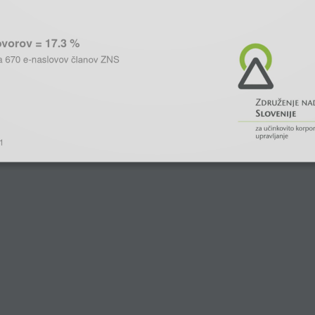
vorov = 17.3 %
članov
a
670 e-naslovov
ZNS 
1