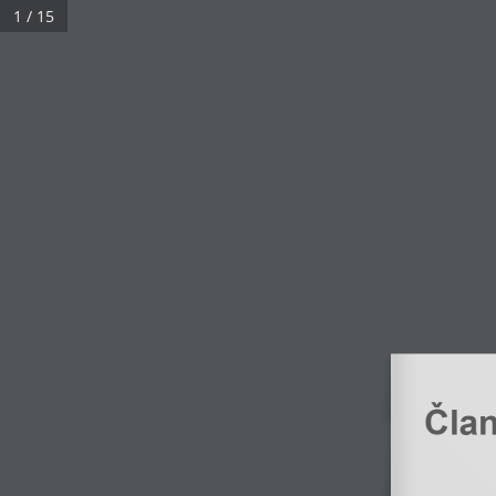
1 / 15
Član