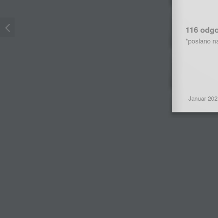
116 odgo
*poslano
n
Januar
202