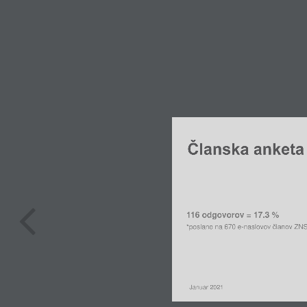
Članska anketa
116 odgovorov = 17.3 %
članov
*poslano
na
670 e-naslovov
ZNS
Januar
2021