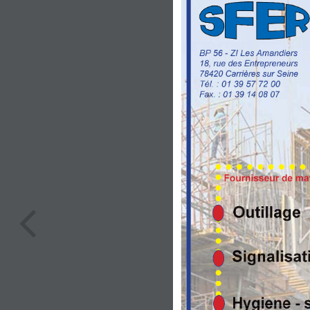
BP 56 - ZI Les Amandiers
18, rue des Entrepreneurs
78420 Carrières sur Seine
Tél. : 01 39 57 72 00
Fax. : 01 39 14 08 07
Fournisseur de ma
Outillage
Signalisat
Hygiene - 