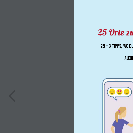
25 Orte z
25 + 3 Tipps, wo D
- auc